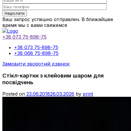
Ваш запрос успешно отправлен. В ближайшее
время мы с вами свяжемся
+38 073 75-898-75
+38 073 75-898-75
+38 068 75-898-75
Замовити зворотній дзвінок
Стікл-картки з клейовим шаром для
посвідчень
Posted on
23.06.2018
26.03.2026
by
print