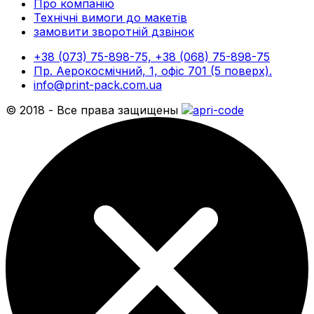
Про компанію
Технічні вимоги до макетів
замовити зворотній дзвінок
+38 (073) 75-898-75, +38 (068) 75-898-75
Пр. Аерокосмічний, 1, офіс 701 (5 поверх).
info@print-pack.com.ua
© 2018 - Все права защищены