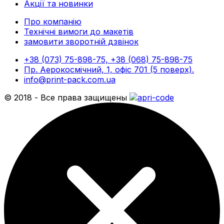
Акції та новинки
Про компанію
Технічні вимоги до макетів
замовити зворотній дзвінок
+38 (073) 75-898-75, +38 (068) 75-898-75
Пр. Аерокосмічний, 1, офіс 701 (5 поверх).
info@print-pack.com.ua
© 2018 - Все права защищены