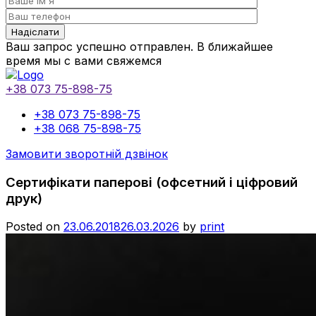
Ваш запрос успешно отправлен. В ближайшее
время мы с вами свяжемся
+38 073 75-898-75
+38 073 75-898-75
+38 068 75-898-75
Замовити зворотній дзвінок
Сертифікати паперові (офсетний і ціфровий
друк)
Posted on
23.06.2018
26.03.2026
by
print