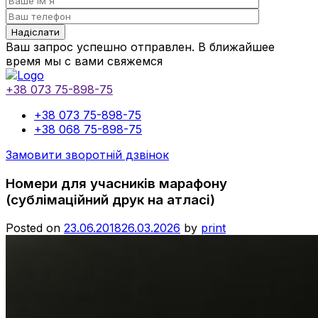
Ваш запрос успешно отправлен. В ближайшее
время мы с вами свяжемся
+38 073 75-898-75
+38 073 75-898-75
+38 068 75-898-75
Замовити зворотній дзвінок
Номери для учасників марафону
(сублімаційний друк на атласі)
Posted on
23.06.2018
26.03.2026
by
print