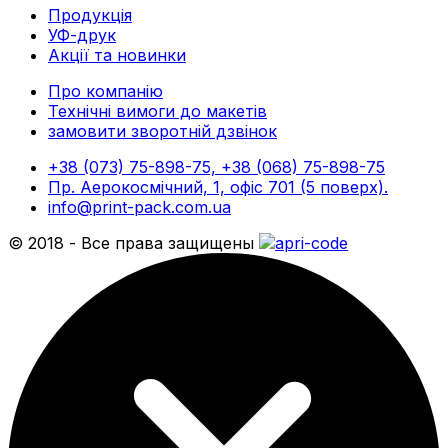
Продукція
УФ-друк
Акції та новинки
Про компанію
Технічні вимоги до макетів
замовити зворотній дзвінок
+38 (073) 75-898-75, +38 (068) 75-898-75
Пр. Аерокосмічний, 1, офіс 701 (5 поверх).
info@print-pack.com.ua
© 2018 - Все права защищены