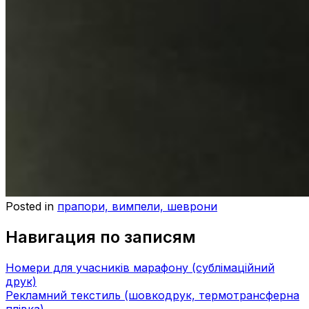
Posted in
прапори, вимпели, шеврони
Навигация по записям
Номери для учасників марафону (сублімаційний
друк)
Рекламний текстиль (шовкодрук, термотрансферна