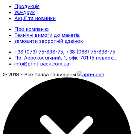
Продукція
УФ-друк
Акції та новинки
Про компанію
Технічні вимоги до макетів
замовити зворотній дзвінок
+38 (073) 75-898-75, +38 (068) 75-898-75
Пр. Аерокосмічний, 1, офіс 701 (5 поверх).
info@print-pack.com.ua
© 2018 - Все права защищены