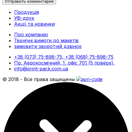
Продукція
УФ-друк
Акції та новинки
Про компанію
Технічні вимоги до макетів
замовити зворотній дзвінок
+38 (073) 75-898-75, +38 (068) 75-898-75
Пр. Аерокосмічний, 1, офіс 701 (5 поверх).
info@print-pack.com.ua
© 2018 - Все права защищены