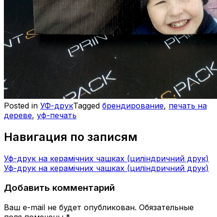
Posted in
УФ-друк
Tagged
брендирование
,
печать на
дереве
,
уф-печать
Навигация по записям
Уф-друк на керамічних чашках (циліндричний друк)
Уф-друк на керамічних чашках (циліндричний друк)
Добавить комментарий
Ваш e-mail не будет опубликован.
Обязательные
поля помечены
*