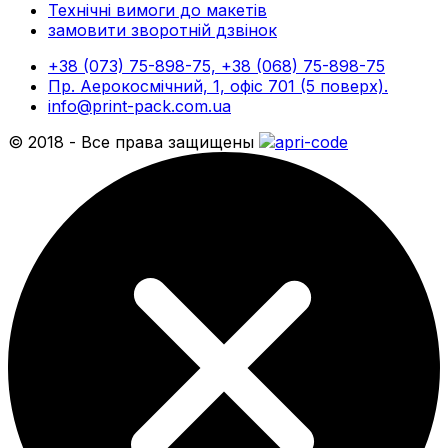
Технічні вимоги до макетів
замовити зворотній дзвінок
+38 (073) 75-898-75, +38 (068) 75-898-75
Пр. Аерокосмічний, 1, офіс 701 (5 поверх).
info@print-pack.com.ua
© 2018 - Все права защищены