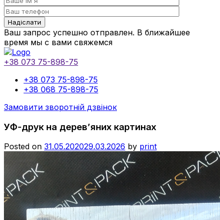
Ваш запрос успешно отправлен. В ближайшее
время мы с вами свяжемся
+38 073 75-898-75
+38 073 75-898-75
+38 068 75-898-75
Замовити зворотній дзвінок
УФ-друк на дерев’яних картинах
Posted on
31.05.2020
29.03.2026
by
print