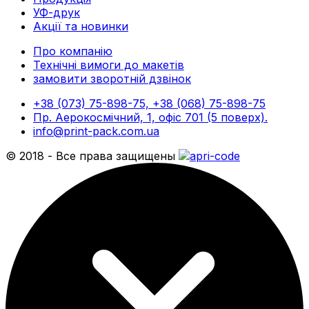
УФ-друк
Акції та новинки
Про компанію
Технічні вимоги до макетів
замовити зворотній дзвінок
+38 (073) 75-898-75, +38 (068) 75-898-75
Пр. Аерокосмічний, 1, офіс 701 (5 поверх).
info@print-pack.com.ua
© 2018 - Все права защищены